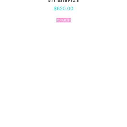
Mi Fiesta Prom
$
620.00
REQUEST