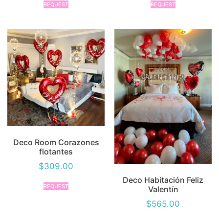
REQUEST
REQUEST
Deco Room Corazones
flotantes
$
309.00
Deco Habitación Feliz
REQUEST
Valentín
$
565.00